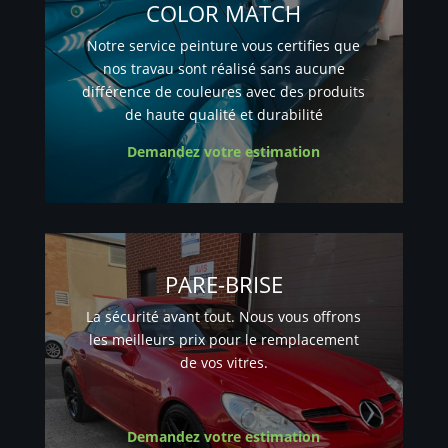
COLOR MATCH
Notre service peinture vous certifies que
nos travau sont réalisé sans aucune
différence de couleures avec des produits
de haute qualité et durabilité
Demandez votre estimation
PARE-BRISE
La sécurité avant tout. Nous vous offrons
les meilleurs prix pour le remplacement
de vos vitres.
Demandez votre estimation