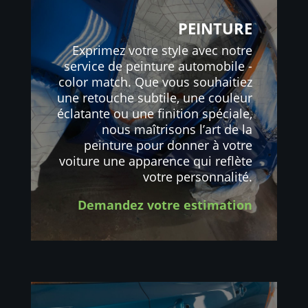
PEINTURE
Exprimez votre style avec notre
service de peinture automobile -
color match. Que vous souhaitiez
une retouche subtile, une couleur
éclatante ou une finition spéciale,
nous maîtrisons l’art de la
peinture pour donner à votre
voiture une apparence qui reflète
votre personnalité.
Demandez votre estimation