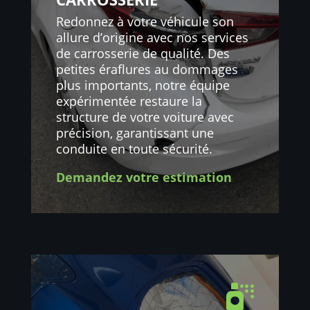
Redonnez à votre véhicule son
allure d’origine avec nos services
de carrosserie de qualité. Des
petites éraflures au dommages
plus importants, notre équipe
expérimentée restaure la
structure de votre voiture avec
précision, garantissant une
conduite en toute sécurité.
Demandez votre estimation
