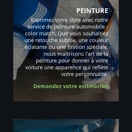
PEINTURE
Exprimez votre style avec notre
service de peinture automobile -
color match. Que vous souhaitiez
une retouche subtile, une couleur
éclatante ou une finition spéciale,
nous maîtrisons l’art de la
peinture pour donner à votre
voiture une apparence qui reflète
votre personnalité.
Demandez votre estimation