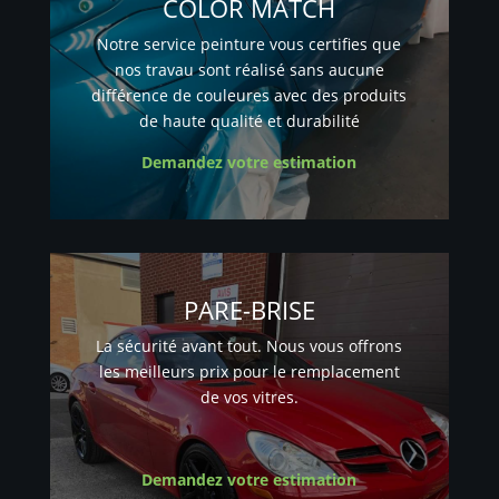
COLOR MATCH
Notre service peinture vous certifies que
nos travau sont réalisé sans aucune
différence de couleures avec des produits
de haute qualité et durabilité
Demandez votre estimation
PARE-BRISE
La sécurité avant tout. Nous vous offrons
les meilleurs prix pour le remplacement
de vos vitres.
Demandez votre estimation