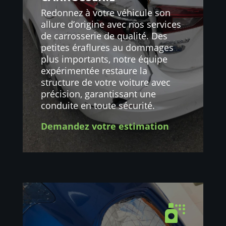
Redonnez à votre véhicule son
allure d’origine avec nos services
de carrosserie de qualité. Des
petites éraflures au dommages
plus importants, notre équipe
expérimentée restaure la
structure de votre voiture avec
précision, garantissant une
conduite en toute sécurité.
Demandez votre estimation
