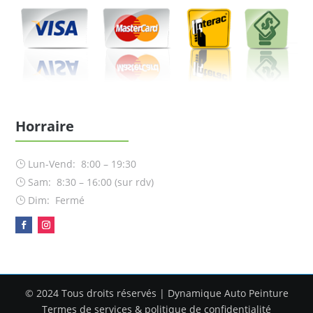
Horraire
Lun-Vend: 8:00 – 19:30
}
Sam: 8:30 – 16:00 (sur rdv)
}
Dim: Fermé
}
© 2024 Tous droits réservés | Dynamique Auto Peinture
Termes de services & politique de confidentialité